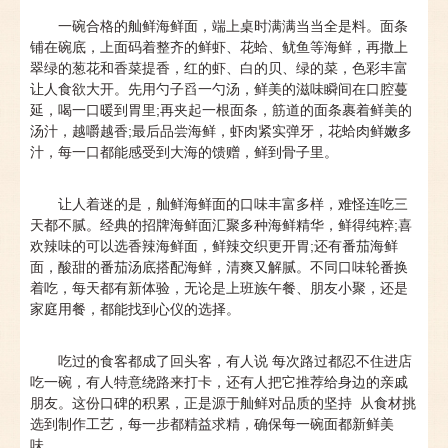
一碗合格的舢鲜海鲜面，端上桌时满满当当全是料。面条
铺在碗底，上面码着整齐的鲜虾、花蛤、鱿鱼等海鲜，再撒上
翠绿的葱花和香菜提香，红的虾、白的贝、绿的菜，色彩丰富
让人食欲大开。先用勺子舀一勺汤，鲜美的滋味瞬间在口腔蔓
延，喝一口暖到胃里;再夹起一根面条，筋道的面条裹着鲜美的
汤汁，越嚼越香;最后品尝海鲜，虾肉紧实弹牙，花蛤肉鲜嫩多
汁，每一口都能感受到大海的馈赠，鲜到骨子里。
让人着迷的是，舢鲜海鲜面的口味丰富多样，难怪连吃三
天都不腻。经典的招牌海鲜面汇聚多种海鲜精华，鲜得纯粹;喜
欢辣味的可以选香辣海鲜面，鲜辣交织更开胃;还有番茄海鲜
面，酸甜的番茄汤底搭配海鲜，清爽又解腻。不同口味轮番换
着吃，每天都有新体验，无论是上班族午餐、朋友小聚，还是
家庭用餐，都能找到心仪的选择。
吃过的食客都成了回头客，有人说 每次路过都忍不住进店
吃一碗，有人特意绕路来打卡，还有人把它推荐给身边的亲戚
朋友。这份口碑的积累，正是源于舢鲜对品质的坚持 从食材挑
选到制作工艺，每一步都精益求精，确保每一碗面都新鲜美
味。